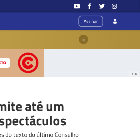
Assinar
×
PUB
mite até um
spectáculos
es do texto do último Conselho