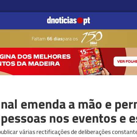
Faltam
66 dias
para os
nal emenda a mão e per
pessoas nos eventos e e
blicar várias rectificações de deliberações constant