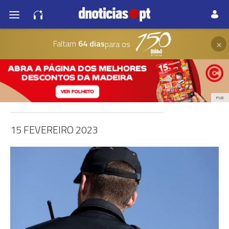
×
Faltam
64 dias
para os
PUB
15 FEVEREIRO 2023