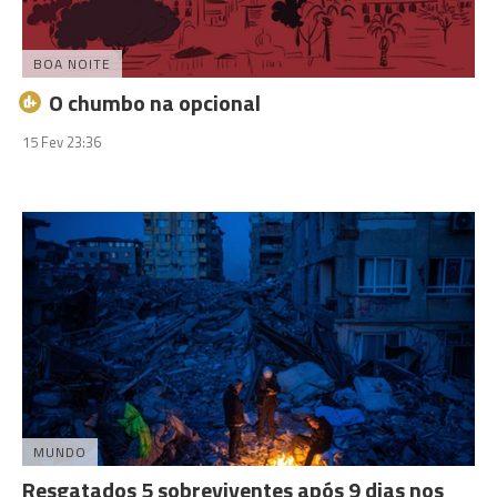
BOA NOITE
O chumbo na opcional
15 Fev 23:36
MUNDO
Resgatados 5 sobreviventes após 9 dias nos