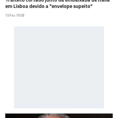
em Lisboa devido a "envelope supeito"
15 Fev 19:58