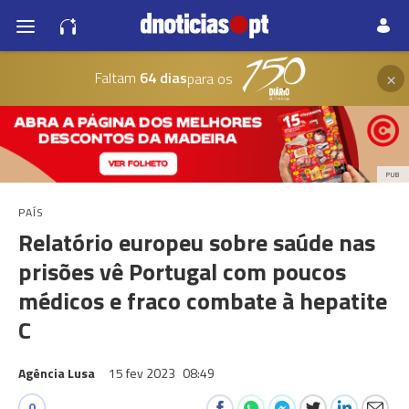
×
Faltam
64 dias
para os
PUB
PAÍS
Relatório europeu sobre saúde nas
prisões vê Portugal com poucos
médicos e fraco combate à hepatite
C
Agência Lusa
15 fev 2023
08:49
0