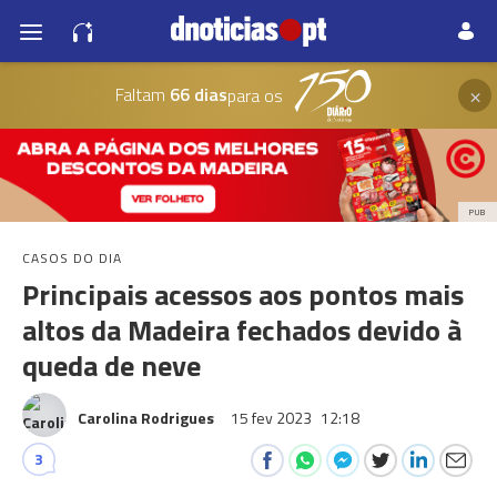
×
Faltam
66 dias
para os
PUB
CASOS DO DIA
Principais acessos aos pontos mais
altos da Madeira fechados devido à
queda de neve
Carolina Rodrigues
15 fev 2023
12:18
3