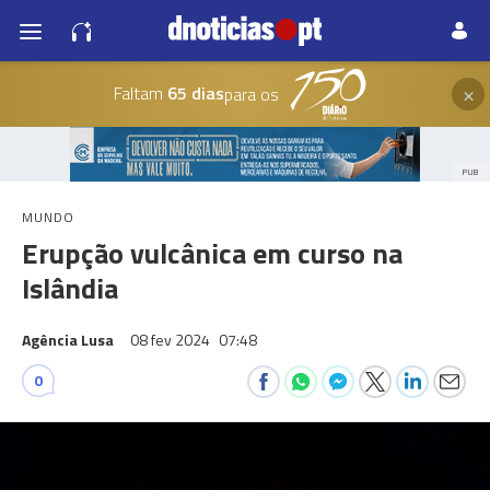
×
Faltam
65 dias
para os
PUB
MUNDO
Erupção vulcânica em curso na
Islândia
Agência Lusa
08 fev 2024
07:48
0