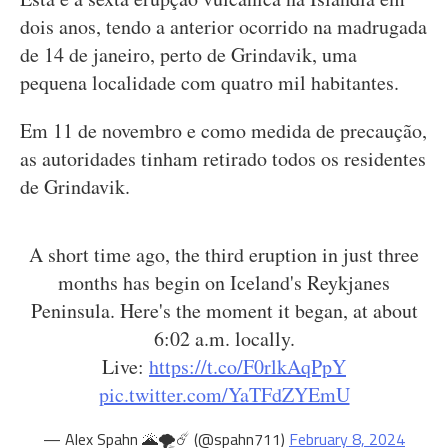
dois anos, tendo a anterior ocorrido na madrugada
de 14 de janeiro, perto de Grindavik, uma
pequena localidade com quatro mil habitantes.
Em 11 de novembro e como medida de precaução,
as autoridades tinham retirado todos os residentes
de Grindavik.
A short time ago, the third eruption in just three
months has begin on Iceland's Reykjanes
Peninsula. Here's the moment it began, at about
6:02 a.m. locally.
Live:
https://t.co/F0rlkAqPpY
pic.twitter.com/YaTFdZYEmU
— Alex Spahn 🌋🌪️☄️ (@spahn711)
February 8, 2024