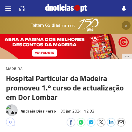
×
Faltam
65 dias
para os
PUB
MADEIRA
Hospital Particular da Madeira
promoveu 1.º curso de actualização
em Dor Lombar
Andreia Dias Ferro
30 jan 2024
12:33
0