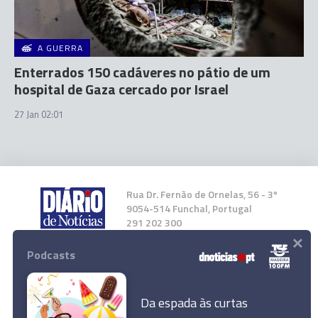
A GUERRA
Enterrados 150 cadáveres no pátio de um
hospital de Gaza cercado por Israel
27 Jan 02:01
Rua Dr. Fernão de Ornelas, 56 - 3º
9054-514 Funchal, Portugal
291 202 300
×
Podcasts
Instale a nossa App
Da espada às curtas