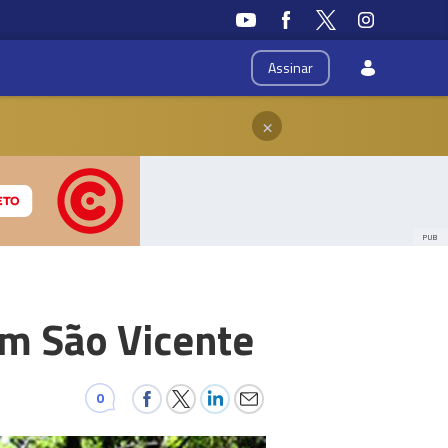
Assinar
×
PUB
em São Vicente
0