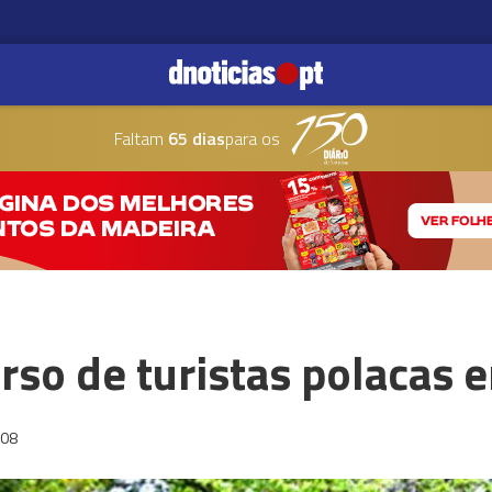
Faltam
65 dias
para os
so de turistas polacas 
:08