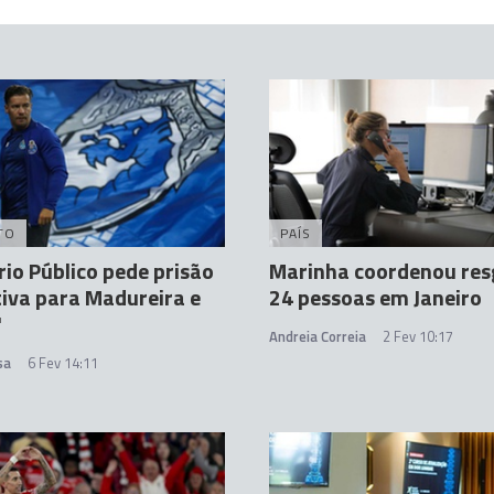
TO
PAÍS
rio Público pede prisão
Marinha coordenou res
iva para Madureira e
24 pessoas em Janeiro
'
Andreia Correia
2 Fev 10:17
sa
6 Fev 14:11