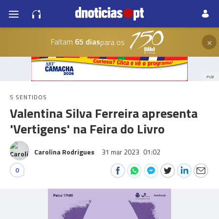
×
Faltam
65 dias
para os
PUB
5 SENTIDOS
Valentina Silva Ferreira apresenta
'Vertigens' na Feira do Livro
Carolina Rodrigues
31 mar 2023
01:02
0