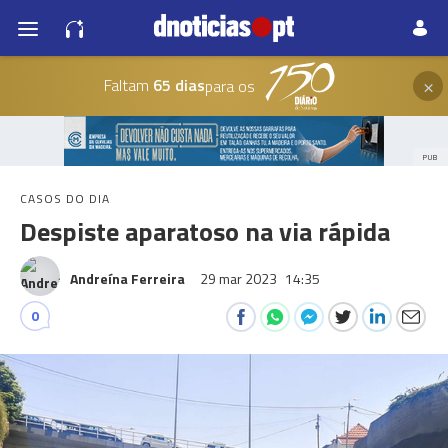
×
Faltam
65 dias
para os
PUB
CASOS DO DIA
Despiste aparatoso na via rápida
Andreína Ferreira
29 mar 2023
14:35
0