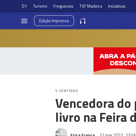
D7
Turismo
Freguesias
TSF Madeira
Iniciativas
Edição
Impressa
5 SENTIDOS
Vencedora do 
livro na Feira 
Erica Franco
27 mar 2023
23:56