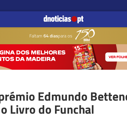
Faltam
64 dias
para os
prémio Edmundo Bettenc
do Livro do Funchal