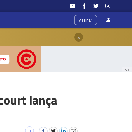
Assinar
×
PUB
ourt lança
0