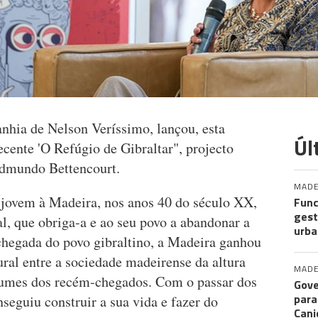
hia de Nelson Veríssimo, lançou, esta
Úl
ecente 'O Refúgio de Gibraltar", projecto
Edmundo Bettencourt.
MADE
 jovem à Madeira, nos anos 40 do século XX,
Func
gest
l, que obriga-a e ao seu povo a abandonar a
urba
 chegada do povo gibraltino, a Madeira ganhou
ral entre a sociedade madeirense da altura
MADE
umes dos recém-chegados. Com o passar dos
Gove
para
seguiu construir a sua vida e fazer do
Cani