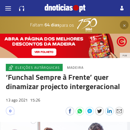
×
Faltam
64 dias
para os
PUB
ELEIÇÕES AUTÁRQUICAS
MADEIRA
‘Funchal Sempre à Frente’ quer
dinamizar projecto intergeracional
13 ago 2021
15:26
0