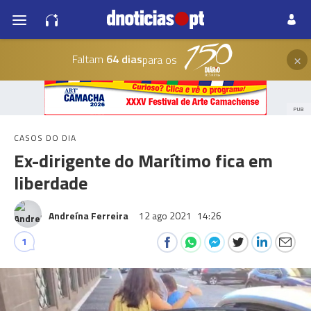
×
Faltam
64 dias
para os
PUB
CASOS DO DIA
Ex-dirigente do Marítimo fica em
liberdade
Andreína Ferreira
12 ago 2021
14:26
1