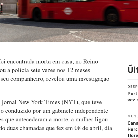
foi encontrada morta em casa, no Reino
Úl
ou a polícia sete vezes nos 12 meses
o seu companheiro, revelou uma investigação
DES
Port
vez 
o jornal New York Times (NYT), que teve
aso conduzido por um gabinete independente
MUN
ses que antecederam a morte, a mulher ligou
Cana
indo duas chamadas que fez em 08 de abril, dia
Herc
flor