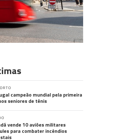
timas
PORTO
ugal campeão mundial pela primeira
nos seniores de ténis
DO
dá vende 10 aviões militares
ules para combater incêndios
estais