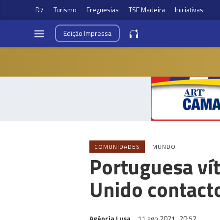
D7
Turismo
Freguesias
TSF Madeira
Iniciativas
Edição
Impressa
COMUNIDADES
MUNDO
Portuguesa vít
Unido contacto
Agência Lusa
11 ago 2021
20:52