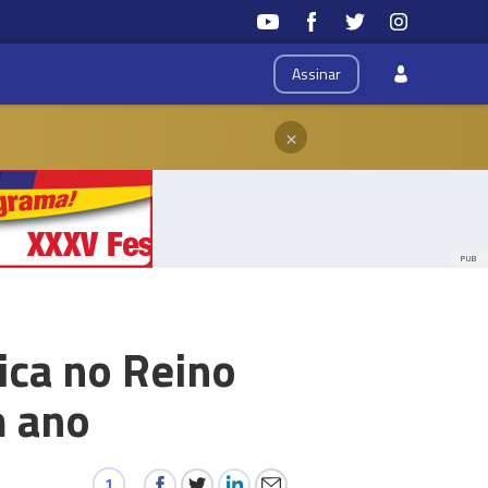
Assinar
×
PUB
ica no Reino
m ano
1