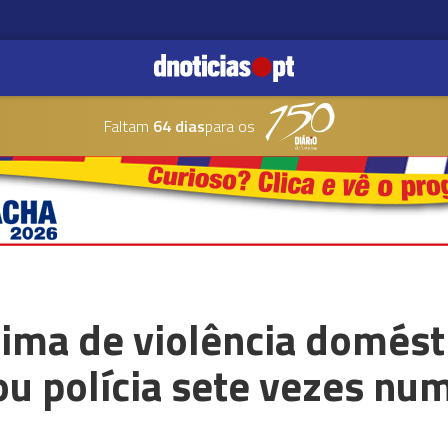
Faltam
64 dias
para os
ima de violência domést
u polícia sete vezes nu