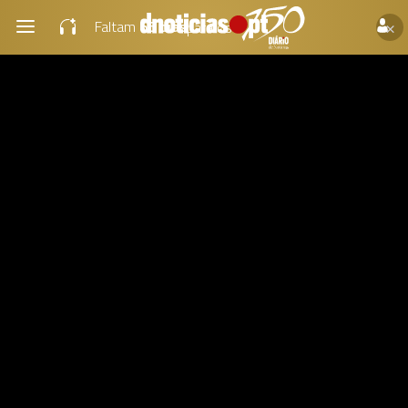
×
Faltam
66 dias
para os