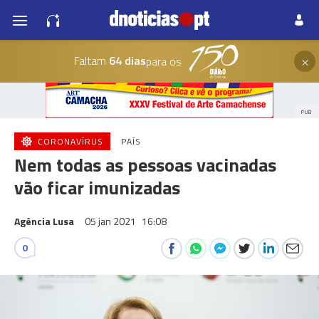
×
Faltam
64 dias
para os
PUB
CORONAVÍRUS
PAÍS
Nem todas as pessoas vacinadas
vão ficar imunizadas
Agência Lusa
05 jan 2021
16:08
0