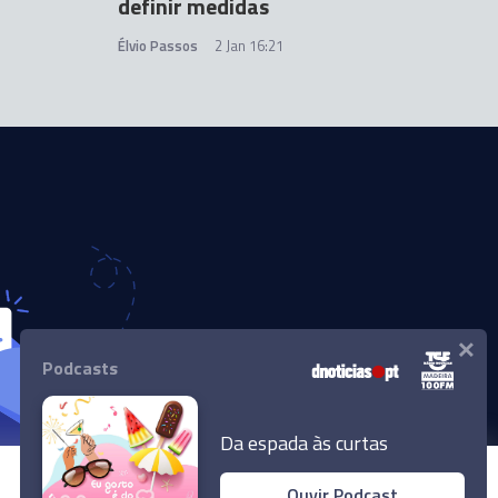
definir medidas
Élvio Passos
2 Jan 16:21
×
Podcasts
Da espada às curtas
Ouvir Podcast