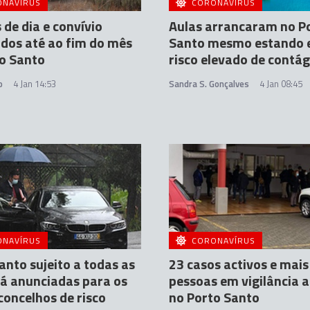
ONAVÍRUS
CORONAVÍRUS
 de dia e convívio
Aulas arrancaram no P
dos até ao fim do mês
Santo mesmo estando
o Santo
risco elevado de contág
o
4 Jan 14:53
Sandra S. Gonçalves
4 Jan 08:45
ONAVÍRUS
CORONAVÍRUS
anto sujeito a todas as
23 casos activos e mais
já anunciadas para os
pessoas em vigilância a
concelhos de risco
no Porto Santo