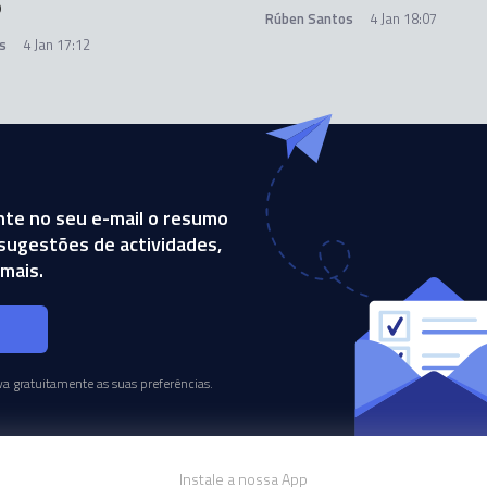
o
Rúben Santos
4 Jan 18:07
s
4 Jan 17:12
te no seu e-mail o resumo
, sugestões de actividades,
mais.
s
a gratuitamente as suas preferências.
Instale a nossa App