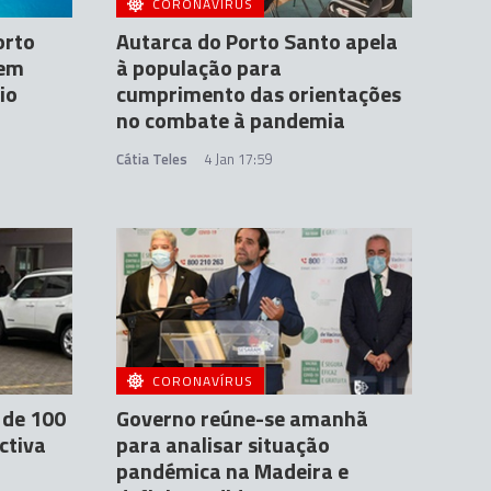
CORONAVÍRUS
orto
Autarca do Porto Santo apela
 em
à população para
io
cumprimento das orientações
no combate à pandemia
Cátia Teles
4 Jan 17:59
CORONAVÍRUS
 de 100
Governo reúne-se amanhã
ctiva
para analisar situação
pandémica na Madeira e