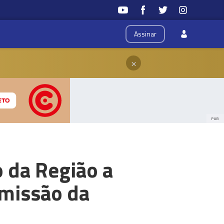
Assinar
×
PUB
o da Região a
smissão da