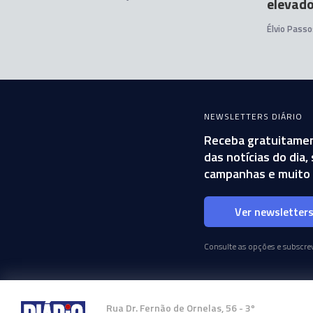
elevad
Élvio Passo
NEWSLETTERS DIÁRIO
Receba gratuitamen
das notícias do dia
campanhas e muito 
Ver newsletter
Consulte as opções e subscrev
Rua Dr. Fernão de Ornelas, 56 - 3º