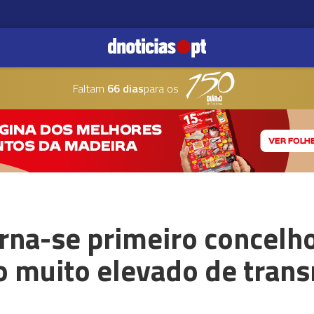
Faltam
66 dias
para os
rna-se primeiro concelh
o muito elevado de tran