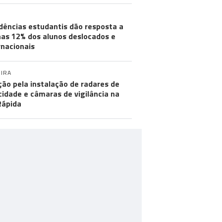
dências estudantis dão resposta a
as 12% dos alunos deslocados e
rnacionais
IRA
ção pela instalação de radares de
cidade e câmaras de vigilância na
Rápida