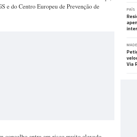
GS e do Centro Europeu de Prevenção de
PAÍS
Resi
apen
inte
MADE
Peti
velo
Via 
um concelho entra em risco muito elevado