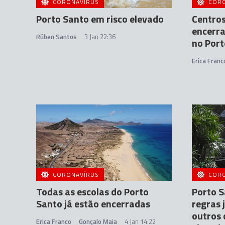
CORONAVÍRUS
COR
Porto Santo em risco elevado
Centros
encerra
Rúben Santos
3 Jan 22:36
no Port
Erica Franc
CORONAVÍRUS
COR
Todas as escolas do Porto
Porto S
Santo já estão encerradas
regras 
outros 
Erica Franco
Gonçalo Maia
4 Jan 14:22