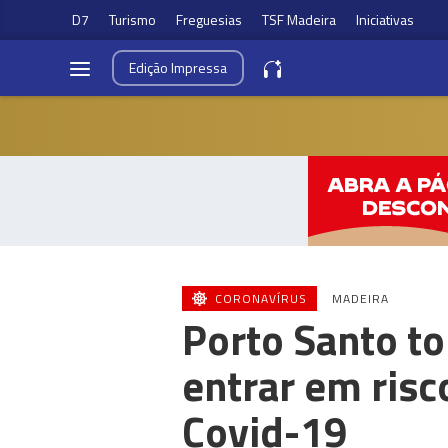
D7
Turismo
Freguesias
TSF Madeira
Iniciativas
Edição
Impressa
CORONAVÍRUS
MADEIRA
Porto Santo to
entrar em risc
Covid-19