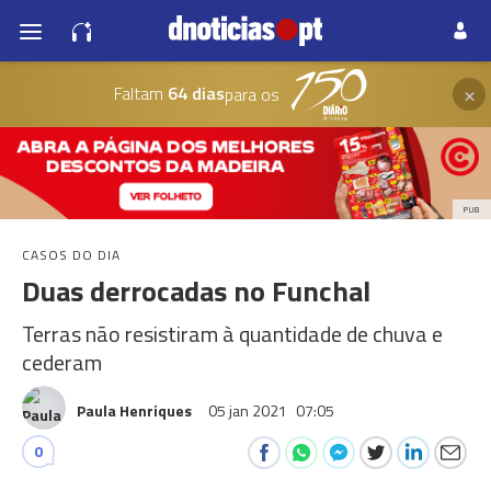
×
Faltam
64 dias
para os
PUB
CASOS DO DIA
Duas derrocadas no Funchal
Terras não resistiram à quantidade de chuva e
cederam
Paula Henriques
05 jan 2021
07:05
0