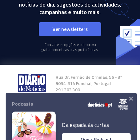
notícias do dia, sugestões de actividades,
campanhas e muito mais.
Ver newsletters
Consulte as opções e subscreva
gratuitamente as suas preferências.
Rua Dr. Fernão de Ornelas, 56 - 3º
9054-514 Funchal, Portugal
291 202 300
×
Podcasts
Instale a nossa App
Da espada às curtas
Ouvir Podcast