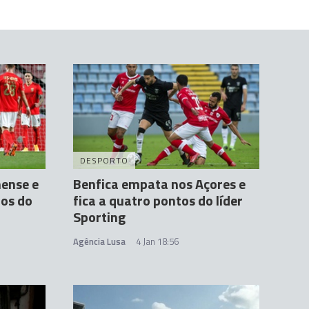
DESPORTO
nense e
Benfica empata nos Açores e
tos do
fica a quatro pontos do líder
Sporting
Agência Lusa
4 Jan 18:56