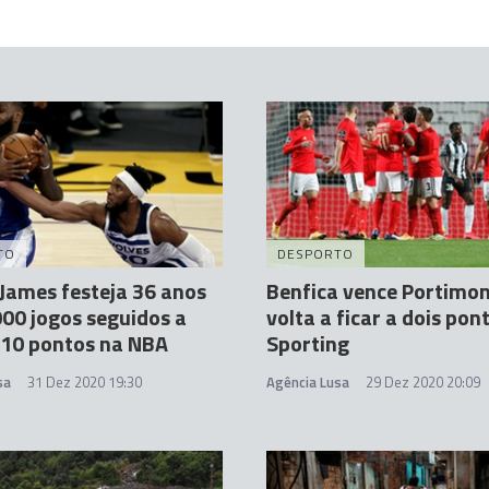
TO
DESPORTO
James festeja 36 anos
Benfica vence Portimo
00 jogos seguidos a
volta a ficar a dois pon
 10 pontos na NBA
Sporting
sa
31 Dez 2020 19:30
Agência Lusa
29 Dez 2020 20:09