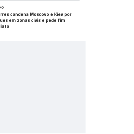
DO
rres condena Moscovo e Kiev por
ues em zonas civis e pede fim
iato