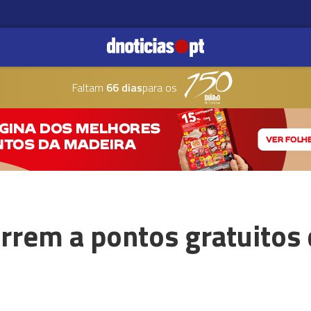
Faltam
66 dias
para os
rrem a pontos gratuitos 