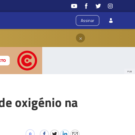
Assinar
×
PUB
de oxigénio na
0