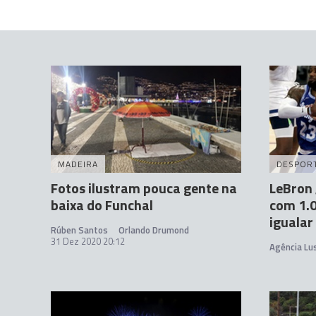
MADEIRA
DESPOR
Fotos ilustram pouca gente na
LeBron 
baixa do Funchal
com 1.0
igualar
Rúben Santos
Orlando Drumond
31 Dez 2020 20:12
Agência Lu