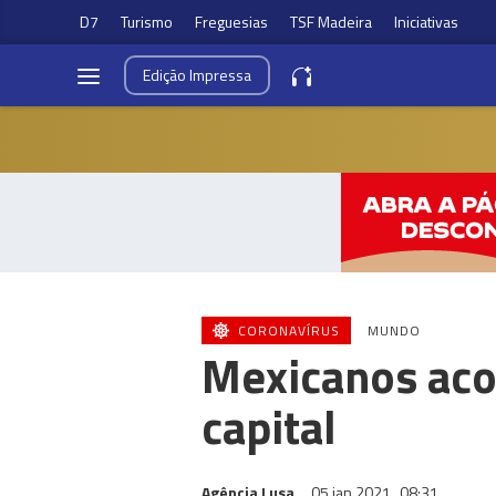
D7
Turismo
Freguesias
TSF Madeira
Iniciativas
Edição
Impressa
CORONAVÍRUS
MUNDO
Mexicanos aco
capital
Agência Lusa
05 jan 2021
08:31