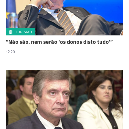
TURISMO
“Não são, nem serão 'os donos disto tudo'”
12:20