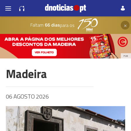
×
Faltam
66 dias
para os
PUB
Madeira
06 AGOSTO 2026