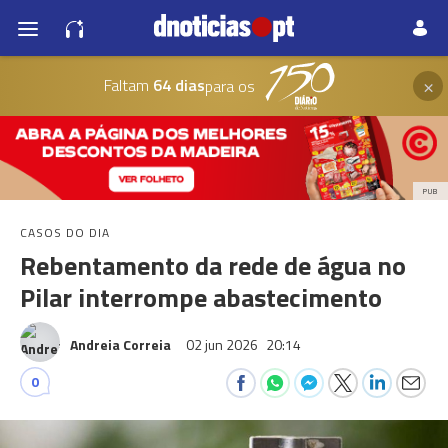
×
Faltam
64 dias
para os
PUB
CASOS DO DIA
Rebentamento da rede de água no
Pilar interrompe abastecimento
Andreia Correia
02 jun 2026
20:14
0