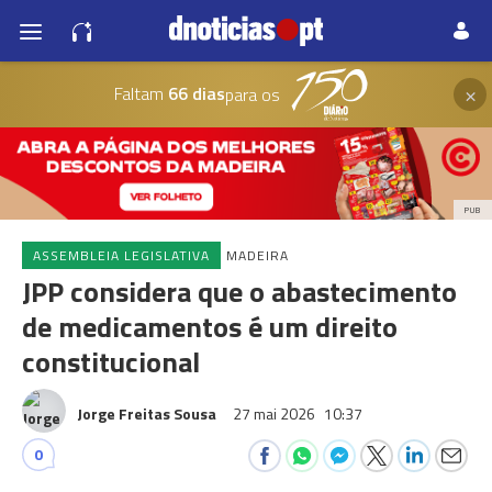
×
Faltam
66 dias
para os
PUB
ASSEMBLEIA LEGISLATIVA
MADEIRA
JPP considera que o abastecimento
de medicamentos é um direito
constitucional
Jorge Freitas Sousa
27 mai 2026
10:37
0