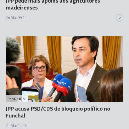
JPP pede mais apoios aos agricultores
madeirenses
24 Mai 09:12
2
MADEIRA
JPP acusa PSD/CDS de bloqueio político no
Funchal
21 Mai 12:26