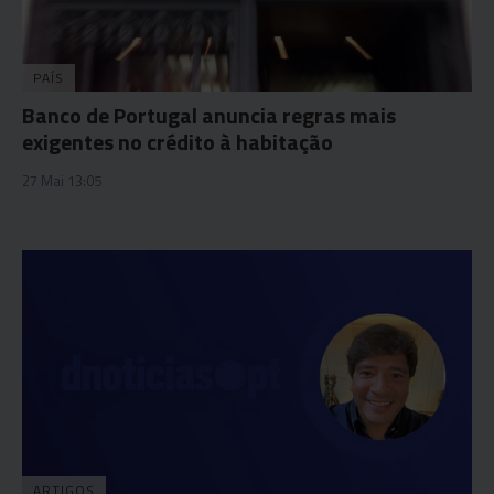
PAÍS
Banco de Portugal anuncia regras mais
exigentes no crédito à habitação
27 Mai 13:05
ARTIGOS