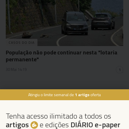
CASOS DO DIA
População não pode continuar nesta "lotaria
permanente"
30 Mai 14:19
1
Atingiu o limite semanal de
1 artigo
oferta
Rua Dr. Fernão de Ornelas, 56 - 3º
9054-514 Funchal, Portugal
Tenha acesso ilimitado a todos os
291 202 300
×
artigos
e edições
DIÁRIO e-paper
Podcasts
Instale a nossa App