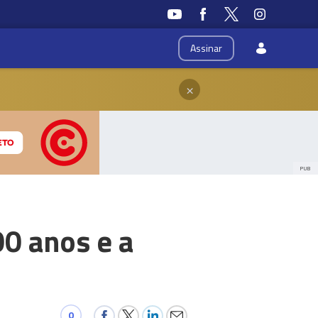
Assinar
×
PUB
0 anos e a
0