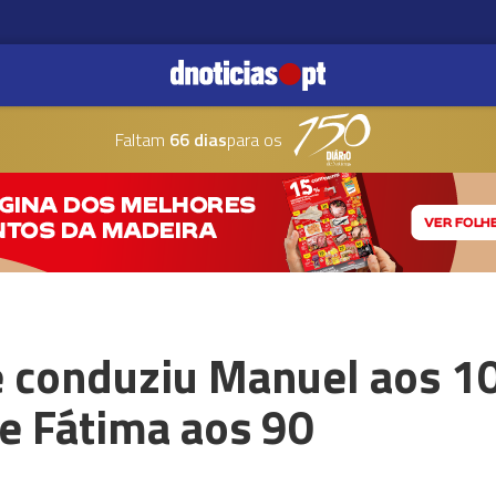
Faltam
66 dias
para os
e conduziu Manuel aos 10
e Fátima aos 90