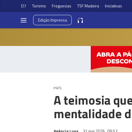
D7
Turismo
Freguesias
TSF Madeira
Iniciativas
Edição
Impressa
PAÍS
A teimosia qu
mentalidade d
Agência Lusa
31 mai 2026
09:52