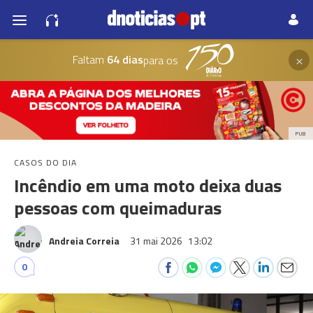
×
Faltam
64 dias
para os
PUB
CASOS DO DIA
Incêndio em uma moto deixa duas
pessoas com queimaduras
Andreia Correia
31 mai 2026
13:02
0