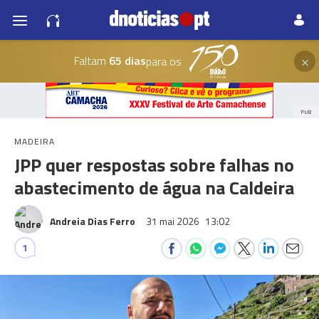
×
Faltam
65 dias
para os
PUB
MADEIRA
JPP quer respostas sobre falhas no
abastecimento de água na Caldeira
Andreia Dias Ferro
31 mai 2026
13:02
1