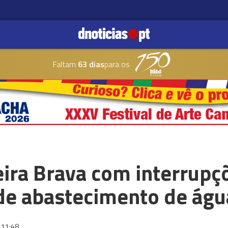
Faltam
63 dias
para os
eira Brava com interrupç
e abastecimento de águ
11:48