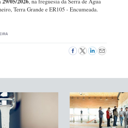
29/05/2026
a
, na freguesia da Serra de Água
heiro, Terra Grande e ER105 - Encumeada.
EIRA