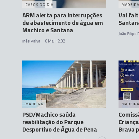
CASOS DO DIA
MADEIR
ARM alerta para interrupções
Vai fal
de abastecimento de água em
Santan
Machico e Santana
João Filipe
Inês Paiva
8 Mai 12:32
MADEIRA
MADEIR
PSD/Machico saúda
Comissã
reabilitação do Parque
Criança
Desportivo de Água de Pena
Brava 