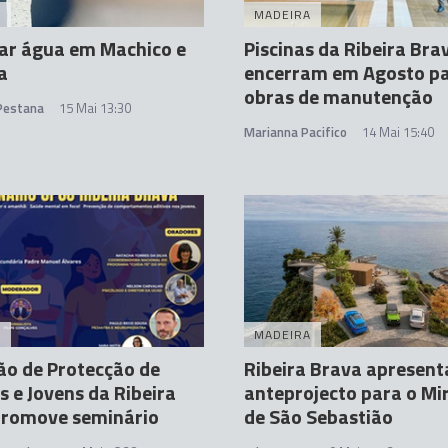
A
MADEIRA
tar água em Machico e
Piscinas da Ribeira Bra
a
encerram em Agosto p
obras de manutenção
 Pestana
15 Mai 13:30
Marianna Pacifico
14 Mai 15:40
A
MADEIRA
o de Protecção de
Ribeira Brava apresent
s e Jovens da Ribeira
anteprojecto para o M
promove seminário
de São Sebastião