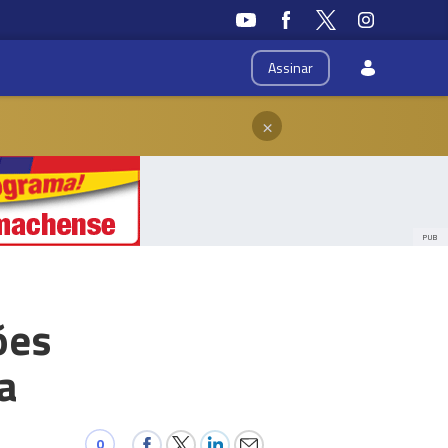
Assinar
×
PUB
ões
a
0