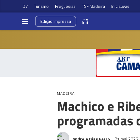
D7
Turismo
Freguesias
TSF Madeira
Iniciativas
Edição
Impressa
MADEIRA
Machico e Rib
programadas d
Andreia Dias Ferro
21 mai 2026