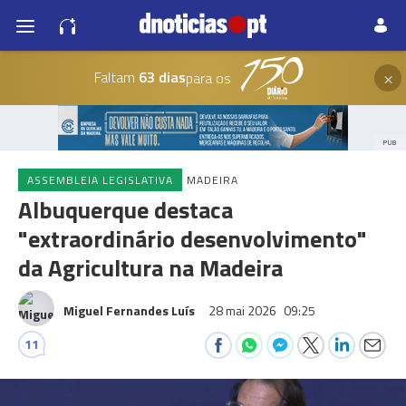
×
Faltam
63 dias
para os
PUB
ASSEMBLEIA LEGISLATIVA
MADEIRA
Albuquerque destaca
"extraordinário desenvolvimento"
da Agricultura na Madeira
Miguel Fernandes Luís
28 mai 2026
09:25
11