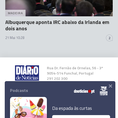
MADEIRA
Albuquerque aponta IRC abaixo da Irlanda em
dois anos
21 Mai 10:28
2
Rua Dr. Fernão de Ornelas, 56 - 3º
9054-514 Funchal, Portugal
291 202 300
×
Podcasts
Instale a nossa App
Da espada às curtas