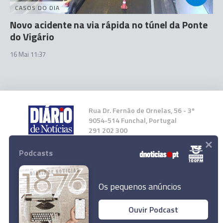
CASOS DO DIA
Novo acidente na via rápida no túnel da Ponte
do Vigário
16 Mai 11:37
Rua Dr. Fernão de Ornelas, 56 - 3º
9054-514 Funchal, Portugal
291 202 300
×
Podcasts
Instale a nossa App
Os pequenos anúncios
Ouvir Podcast
© 2026 Empresa Diário de Notícias, Lda.