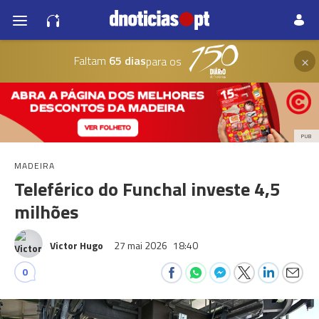
×
Faltam
65 dias
para os
PUB
MADEIRA
Teleférico do Funchal investe 4,5
milhões
Victor Hugo
27 mai 2026
18:40
0