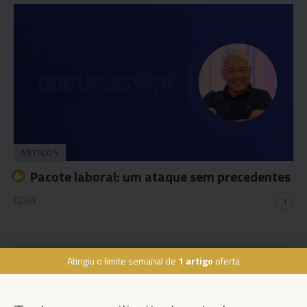
ARTIGOS
Pacote laboral: um ataque sem precedentes
02:00
1
Atingiu o limite semanal de
1 artigo
oferta
Rua Dr. Fernão de Ornelas, 56 - 3º
9054-514 Funchal, Portugal
291 202 300