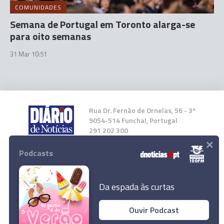
COMUNIDADES
Semana de Portugal em Toronto alarga-se
para oito semanas
31 Mar 10:51
Rua Dr. Fernão de Ornelas, 56 - 3º
9054-514 Funchal, Portugal
291 202 300
×
Podcasts
Instale a nossa App
Da espada às curtas
Ouvir Podcast
© 2024 Empresa Diário de Notícias, Lda.