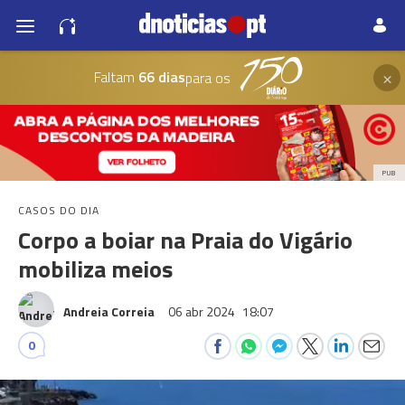
×
Faltam
66 dias
para os
PUB
CASOS DO DIA
Corpo a boiar na Praia do Vigário
mobiliza meios
Andreia Correia
06 abr 2024
18:07
0