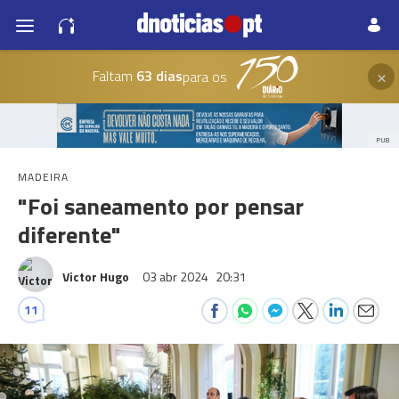
×
Faltam
63 dias
para os
PUB
MADEIRA
"Foi saneamento por pensar
diferente"
Victor Hugo
03 abr 2024
20:31
11