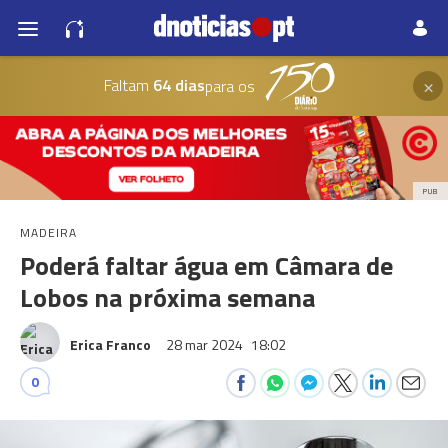
×
Faltam
64 dias
para os
PUB
MADEIRA
Poderá faltar água em Câmara de
Lobos na próxima semana
Erica Franco
28 mar 2024
18:02
0