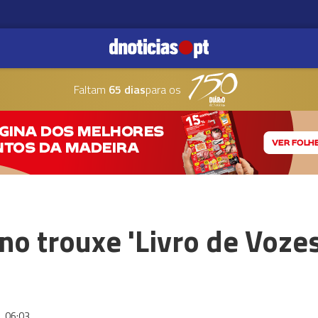
Faltam
65 dias
para os
ano trouxe 'Livro de Voze
3
06:03