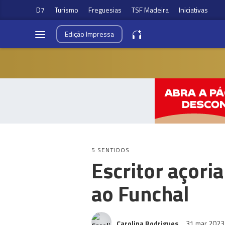
D7
Turismo
Freguesias
TSF Madeira
Iniciativas
Edição
Impressa
5 SENTIDOS
Escritor açori
ao Funchal
Carolina Rodrigues
31 mar 202