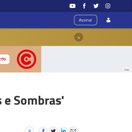
Assinar
×
PUB
s e Sombras'
0