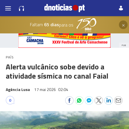
×
Faltam
65 dias
para os
PUB
PAÍS
Alerta vulcânico sobe devido a
atividade sísmica no canal Faial
Agência Lusa
17 mai 2026
02:04
0