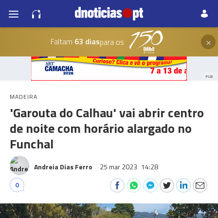
×
Faltam
63 dias
para os
PUB
MADEIRA
'Garouta do Calhau' vai abrir centro
de noite com horário alargado no
Funchal
Andreia Dias Ferro
25 mar 2023
14:28
0