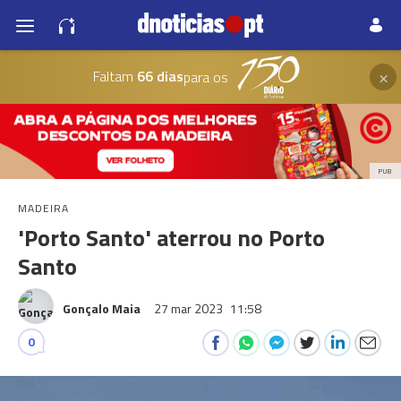
×
Faltam
66 dias
para os
PUB
MADEIRA
'Porto Santo' aterrou no Porto
Santo
Gonçalo Maia
27 mar 2023
11:58
0