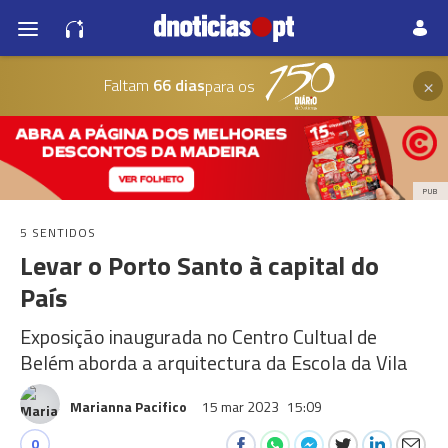
×
Faltam
66 dias
para os
PUB
5 SENTIDOS
Levar o Porto Santo à capital do
País
Exposição inaugurada no Centro Cultual de
Belém aborda a arquitectura da Escola da Vila
Marianna Pacifico
15 mar 2023
15:09
0