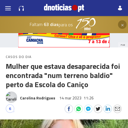
×
Faltam
63 dias
para os
PUB
CASOS DO DIA
Mulher que estava desaparecida foi
encontrada "num terreno baldio"
perto da Escola do Caniço
Carolina Rodrigues
14 mar 2023
11:26
6