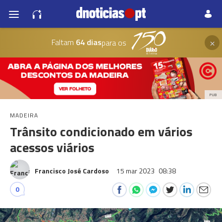
×
Faltam
64 dias
para os
PUB
MADEIRA
Trânsito condicionado em vários
acessos viários
Francisco José Cardoso
15 mar 2023
08:38
0