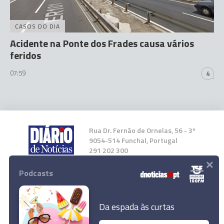
CASOS DO DIA
Acidente na Ponte dos Frades causa vários
feridos
07:59
4
Rua Dr. Fernão de Ornelas, 56 - 3º
9054-514 Funchal, Portugal
291 202 300
×
Podcasts
Instale a nossa App
Da espada às curtas