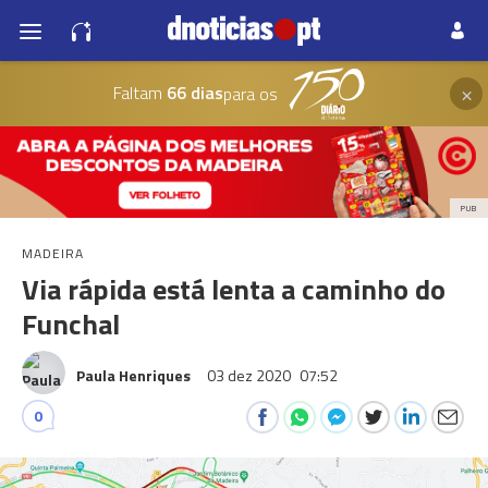
×
Faltam
66 dias
para os
PUB
MADEIRA
Via rápida está lenta a caminho do
Funchal
Paula Henriques
03 dez 2020
07:52
0