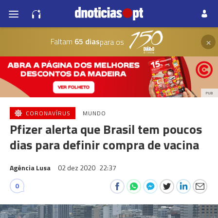
×
Faltam
65 dias
para os
PUB
CORONAVÍRUS
MUNDO
Pfizer alerta que Brasil tem poucos
dias para definir compra de vacina
Agência Lusa
02 dez 2020
22:37
0