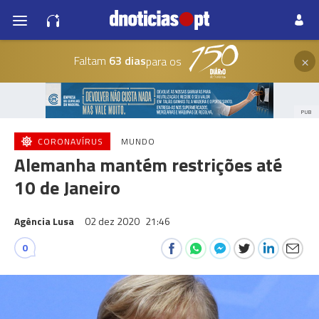
×
Faltam
63 dias
para os
PUB
CORONAVÍRUS
MUNDO
Alemanha mantém restrições até
10 de Janeiro
Agência Lusa
02 dez 2020
21:46
0