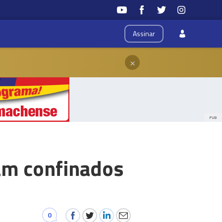
Assinar
×
PUB
cam confinados
0