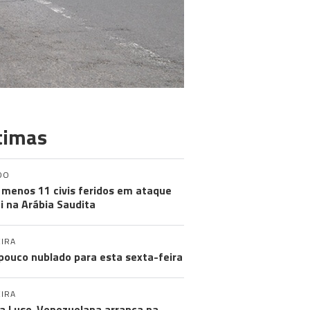
timas
DO
 menos 11 civis feridos em ataque
i na Arábia Saudita
IRA
pouco nublado para esta sexta-feira
IRA
a Luso-Venezuelana arranca na