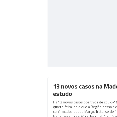
13 novos casos na Made
estudo
Há 13 novos casos positivos de covid-19
quarta-feira, pelo que a Região passa a 
confirmados desde Março. Trata-se de 1
transmissão local (6 no Funchal, 4 em Sa