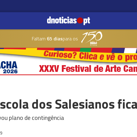
Faltam
65 dias
para os
scola dos Salesianos fi
vou plano de contingência
19