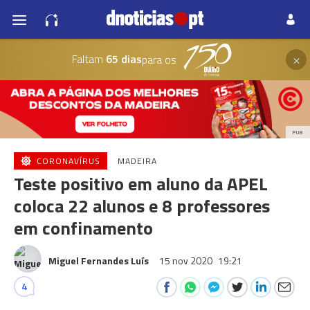
×
Faltam
65 dias
para os
PUB
CORONAVÍRUS
MADEIRA
Teste positivo em aluno da APEL
coloca 22 alunos e 8 professores
em confinamento
Miguel Fernandes Luís
15 nov 2020
19:21
4