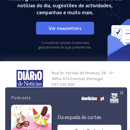
notícias do dia, sugestões de actividades,
campanhas e muito mais.
Ver newsletters
Consulte as opções e subscreva
gratuitamente as suas preferências.
Rua Dr. Fernão de Ornelas, 56 - 3º
9054-514 Funchal, Portugal
291 202 300
×
Podcasts
Instale a nossa App
Da espada às curtas