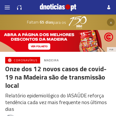
×
Faltam
65 dias
para os
PUB
CORONAVÍRUS
MADEIRA
Onze dos 12 novos casos de covid-
19 na Madeira são de transmissão
local
Relatório epidemiológico do IASAÚDE reforça
tendência cada vez mais frequente nos últimos
dias