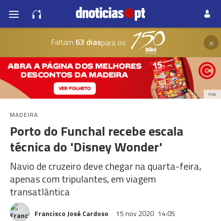
×
Faltam
63 dias
para os
PUB
MADEIRA
Porto do Funchal recebe escala
técnica do 'Disney Wonder'
Navio de cruzeiro deve chegar na quarta-feira,
apenas com tripulantes, em viagem
transatlântica
Francisco José Cardoso
15 nov 2020
14:05