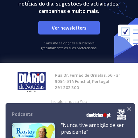
notícias do dia, sugestões de actividades,
campanhas e muito mais.
Ver newsletters
Consulte as opções e subscreva
gratuitamente as suas preferências.
Rua Dr. Fernão de Ornelas, 56 - 3º
9054-514 Funchal, Portugal
291 202 300
Instale a nossa App
×
Podcasts
"Nunca tive ambição de ser
presidente”