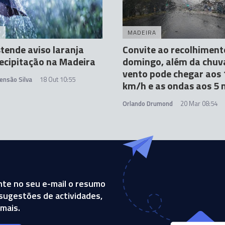
A
MADEIRA
tende aviso laranja
Convite ao recolhiment
ecipitação na Madeira
domingo, além da chuva
vento pode chegar aos
ensão Silva
18 Out 10:55
km/h e as ondas aos 5 
Orlando Drumond
20 Mar 08:54
te no seu e-mail o resumo
, sugestões de actividades,
mais.