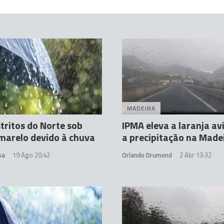
MADEIRA
stritos do Norte sob
IPMA eleva a laranja av
marelo devido à chuva
a precipitação na Made
sa
19 Ago 20:42
Orlando Drumond
2 Abr 13:32