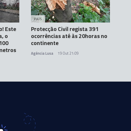
PAÍS
o! Este
Protecção Civil regista 391
, o
ocorrências até às 20horas no
 100
continente
metros
Agência Lusa
19 Out 21:09