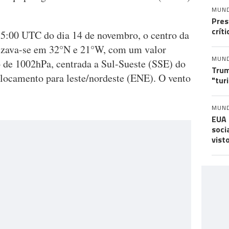
MUN
Pres
crít
5:00 UTC do dia 14 de novembro, o centro da
lizava-se em 32°N e 21°W, com um valor
MUN
 de 1002hPa, centrada a Sul-Sueste (SSE) do
Trum
locamento para leste/nordeste (ENE). O vento
"tur
MUN
EUA 
soci
vist