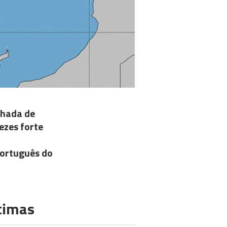
nhada de
ezes forte
Português do
timas