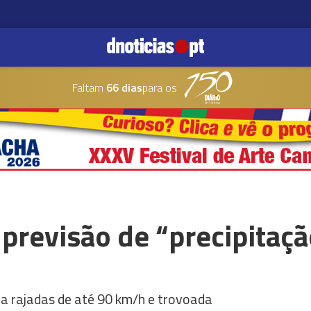
Faltam
66 dias
para os
revisão de “precipitação
a rajadas de até 90 km/h e trovoada