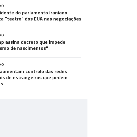
DO
idente do parlamento iraniano
ica "teatro" dos EUA nas negociações
DO
p assina decreto que impede
ismo de nascimentos"
DO
aumentam controlo das redes
ais de estrangeiros que pedem
os