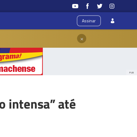
Assinar
×
PUB
 intensa” até