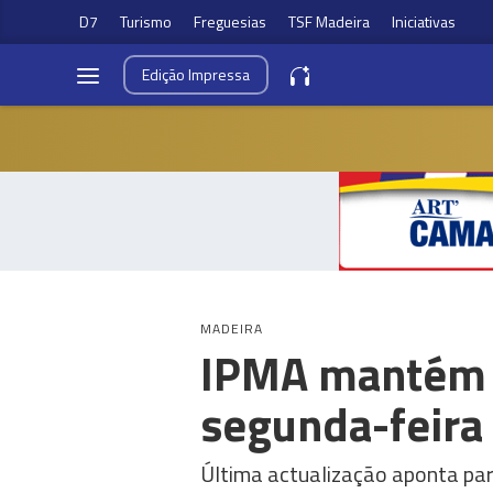
D7
Turismo
Freguesias
TSF Madeira
Iniciativas
Edição
Impressa
MADEIRA
IPMA mantém p
segunda-feira
Última actualização aponta par