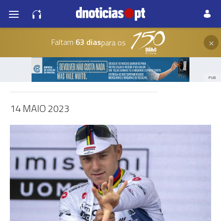
×
Faltam
63 dias
para os
PUB
14 MAIO 2023